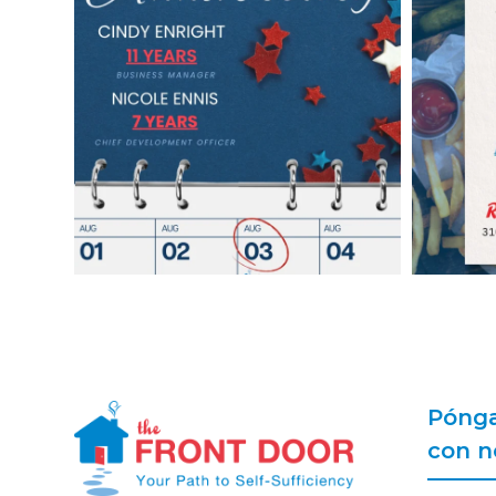
Pónga
con n